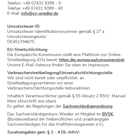
Telefon: +49 07431 9399 - 0
Telefax: +49 07431 9399 - 40
E-Mail:
info@sv-wiedler.de
Umsatzsteuer-ID
Umsatzsteuer-Identifikationsnummer gemäß § 27 a
Umsatzsteuergesetz:
DE451794675
EU-Streitschlichtung
Die Europäische Kommission stellt eine Plattform zur Online-
Streitbeilegung (OS) bereit:
https://ec.europa.eu/consumers/odr
.
Unsere E-Mail-Adresse finden Sie oben im Impressum.
Verbraucher­streit­beilegung/Universal­schlichtungs­stelle
Wir sind nicht bereit oder verpflichtet, an
Streitbeilegungsverfahren vor einer
Verbraucherschlichtungsstelle teilzunehmen.
Inhaltlich Verantwortlicher gemäß § 55 Absatz 2 RStV: Manuel
Merz (Anschrift wie oben)
Es gelten die Regelungen der
Sachverständigenordnung
Das Sachverständigenbüro Wiedler ist Mitglied im
BVSK
,
(Bundesverband der freiberuflichen und unabhängigen
Sachverständigen für das Kraftfahrzeugwesen e.V.)
Zusatzangaben gem. § 1 - 4 DL-InfoV: